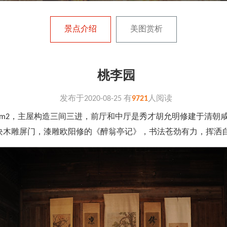
景点介绍
美图赏析
桃李园
发布于
2020-08-25
有
9721
人阅读
94m2，主屋构造三间三进，前厅和中厅是秀才胡允明修建于清朝
块木雕屏门，漆雕欧阳修的《醉翁亭记》，书法苍劲有力，挥洒