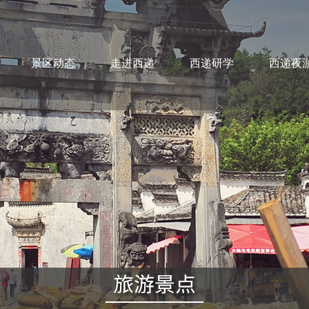
景区动态
走进西递
西递研学
西递夜