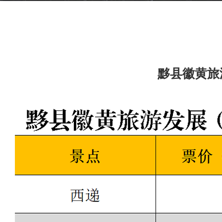
黟县徽黄旅