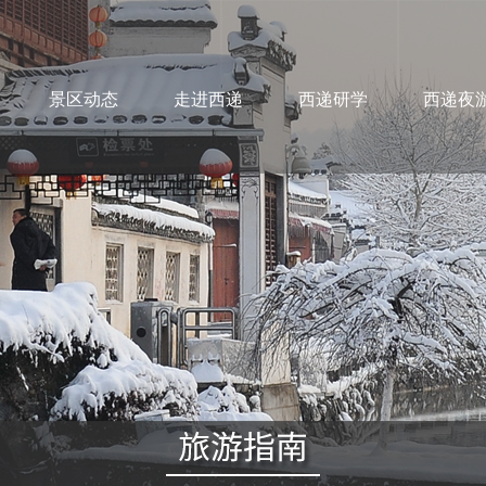
景区动态
走进西递
西递研学
西递夜