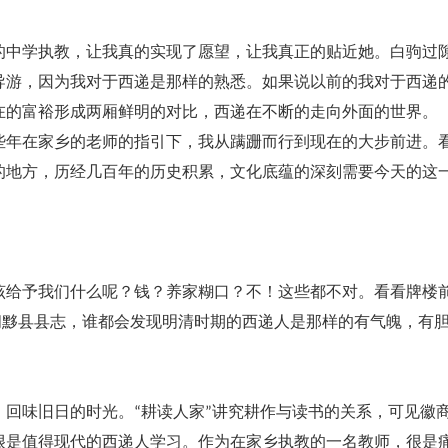
中学执教，让我真的实现了愿望，让我真正的贴近她。白驹过
导游，因为我对于西递是那样的熟悉。如果说以前的我对于西递
在的富裕形成两厢鲜明的对比，西递在不断的走向外面的世界。
年在家乡的老师的指引下，我从蹒跚而行到现在的大步前进。
的地方，历经几百年的历史积累，文化底蕴的深刻需要今天的这
给予我们什么呢？钱？养家糊口？不！这些都不对。看看牌楼
阅黟县县志，谁都会发现明清时期的西递人是那样的有气魄，有
回味旧日的时光。“耕读人家”讲究耕作与读书的关系，可见徽
很是值得现代的西递人学习。作为在家乡执教的一名教师，很是