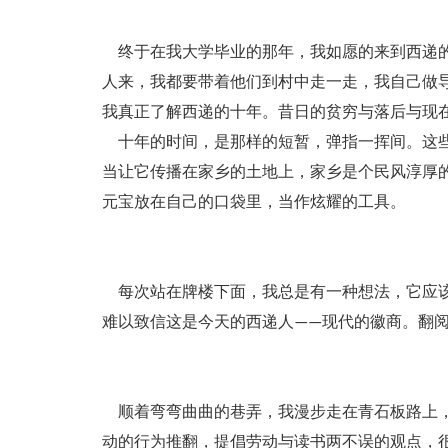
终于在我大学毕业的那年，我如愿的来到西递的
人来，我都要带着他们到村中走一走，我自己做
我真正了解西递的十年。昔日的贫穷与落后与现
十年的时间，是那样的短暂，弹指一挥间。这些
当让它传播在家乡的土地上，家乡是个民风淳厚
元宝放在自己的口袋里，当作炫耀的工具。
每次站在牌楼下面，我总是有一种想法，它应该
难以致信这是今天的西递人——现代的徽商。翻
顺着弯弯曲曲的巷弄，我漫步走在青石板路上，
动的行为推翻，提倡劳动与读书两不误的观点，