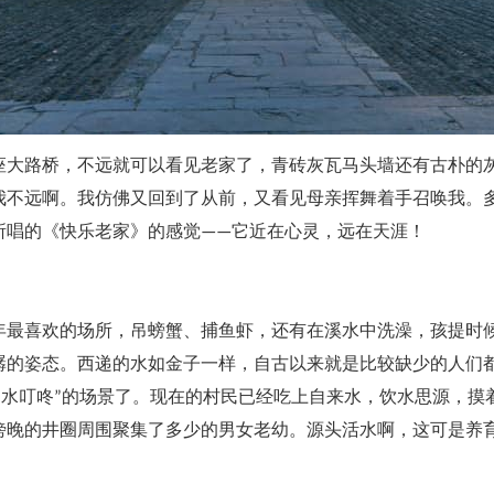
大路桥，不远就可以看见老家了，青砖灰瓦马头墙还有古朴的
我不远啊。我仿佛又回到了从前，又看见母亲挥舞着手召唤我。
所唱的《快乐老家》的感觉——它近在心灵，远在天涯！
最喜欢的场所，吊螃蟹、捕鱼虾，还有在溪水中洗澡，孩提时
潺的姿态。西递的水如金子一样，自古以来就是比较缺少的人们
“水叮咚”的场景了。现在的村民已经吃上自来水，饮水思源，
傍晚的井圈周围聚集了多少的男女老幼。源头活水啊，这可是养