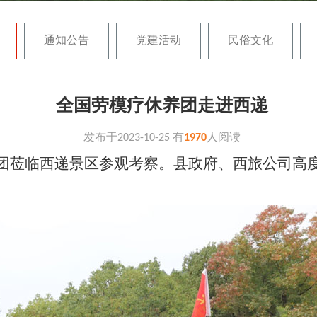
通知公告
党建活动
民俗文化
全国劳模疗休养团走进西递
发布于
2023-10-25
有
1970
人阅读
休养团莅临西递景区参观考察。县政府、西旅公司高