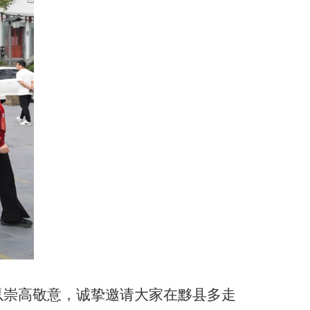
以崇高敬意，诚挚邀请大家在黟县多走