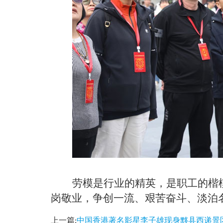
劳模是行业的精英，是职工的楷
岗敬业，争创一流、艰苦奋斗、淡泊
上一篇:
中国香港著名影星李子雄现身黟县西递景