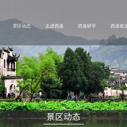
景区动态
走进西递
西递研学
西递夜