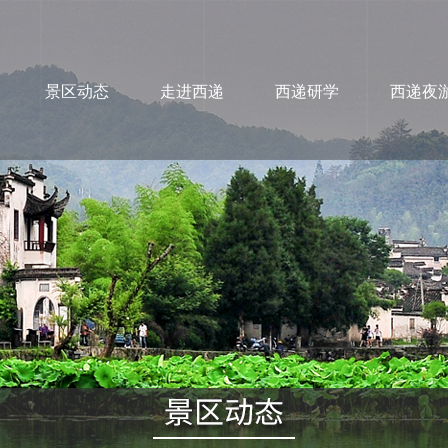
景区动态
走进西递
西递研学
西递夜