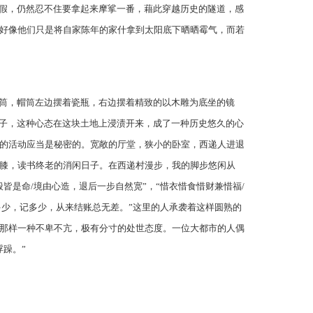
假，仍然忍不住要拿起来摩挲一番，藉此穿越历史的隧道，感
好像他们只是将自家陈年的家什拿到太阳底下晒晒霉气，而若
筒，帽筒左边摆着瓷瓶，右边摆着精致的以木雕为底坐的镜
日子，这种心态在这块土地上浸渍开来，成了一种历史悠久的心
的活动应当是秘密的。宽敞的厅堂，狭小的卧室，西递人进退
膝，读书终老的消闲日子。在西递村漫步，我的脚步悠闲从
是命/境由心造，退后一步自然宽”，“惜衣惜食惜财兼惜福/
多少，记多少，从来结账总无差。”这里的人承袭着这样圆熟的
那样一种不卑不亢，极有分寸的处世态度。一位大都市的人偶
躁。”