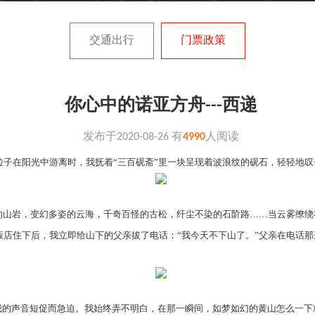
交通出行
门票政策
你心中的诺亚方舟---西递
发布于
2020-08-26
有
4990
人阅读
子在阳光中游离时，我抚着“三百砚斋”里一块呈现着波浪纹的砚石，轻轻地叹
山岩，变幻多姿的云海，千奇百怪的古松，纤尘不染的石阶路……当云雾缭绕在
饭店住下后，我立即给山下的父亲拔了电话：“我今天不下山了。”父亲在电话
我的声音短促而急迫。我始终弄不明白，在那一瞬间，如梦如幻的黄山怎么一下