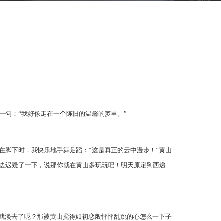
一句：“我好像走在一个陈旧的温馨的梦里。”
脚下时，我快乐地手舞足蹈：“这是真正的云中漫步！”黄山
那边迟疑了一下，说那你就在黄山多玩玩吧！明天原定到西递
就淡去了呢？那被黄山搅得如初恋般怦怦乱跳的心怎么一下子