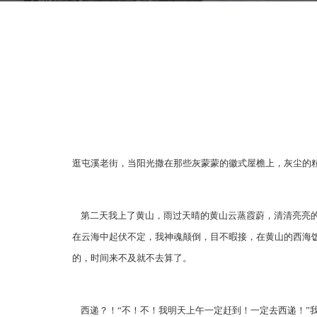
逛屯溪老街，当阳光撒在那些灰蒙蒙的徽式屋檐上，灰尘的粒
第二天我上了黄山，雨过天晴的黄山云蒸霞蔚，清清亮亮的
在云海中起伏不定，我神魂颠倒，目不暇接，在黄山的西海
的，时间来不及就不去算了。
西递？！“不！不！我明天上午一定赶到！一定去西递！”