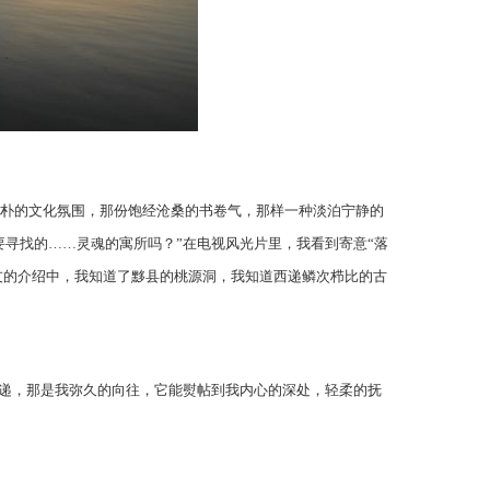
朴的文化氛围，那份饱经沧桑的书卷气，那样一种淡泊宁静的
寻找的……灵魂的寓所吗？”在电视风光片里，我看到寄意“落
朋友的介绍中，我知道了黟县的桃源洞，我知道西递鳞次栉比的古
递，那是我弥久的向往，它能熨帖到我内心的深处，轻柔的抚