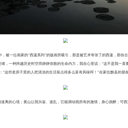
，被一位画家的“西递系列”的版画所吸引，那是被艺术夸张了的西递，那份古
绪，一种跨越历史时空而静静弥散的生命内力，我在心里说：“这不是我一直要
着：“这些老房子里的人把清淡的生活装点得多么富有风味呵！”在家住黟县的
迷离的心境；黄山让我兴奋、迷乱，它能调动我所有的激情，身心俱醉；可西