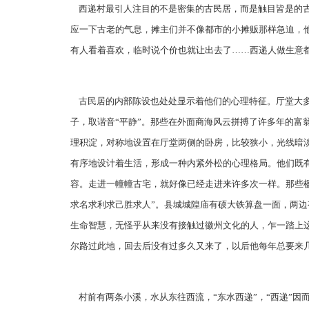
西递村最引人注目的不是密集的古民居，而是触目皆是的古
应一下古老的气息，摊主们并不像都市的小摊贩那样急迫，
有人看着喜欢，临时说个价也就让出去了……西递人做生意
古民居的内部陈设也处处显示着他们的心理特征。厅堂大多
子，取谐音“平静”。那些在外面商海风云拼搏了许多年的
理积淀，对称地设置在厅堂两侧的卧房，比较狭小，光线暗
有序地设计着生活，形成一种内紧外松的心理格局。他们既
容。走进一幢幢古宅，就好像已经走进来许多次一样。那些楹
求名求利求己胜求人”。县城城隍庙有硕大铁算盘一面，两边
生命智慧，无怪乎从来没有接触过徽州文化的人，乍一踏上
尔路过此地，回去后没有过多久又来了，以后他每年总要来几
村前有两条小溪，水从东往西流，“东水西递”，“西递”因