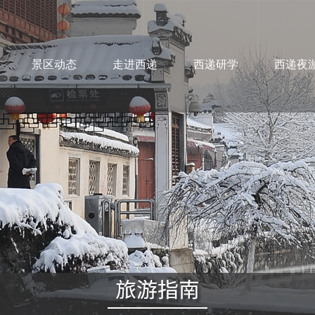
景区动态
走进西递
西递研学
西递夜