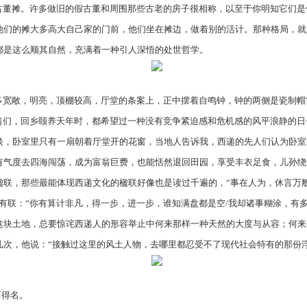
董摊。许多做旧的假古董和周围那些古老的房子很相称，以至于你明知它们是
他们的摊大多高大自己家的门前，他们坐在摊边，做着别的活计。那种格局，就
都是这么顺其自然，充满着一种引人深悟的处世哲学。
宽敞，明亮，顶棚较高，厅堂的条案上，正中摆着自鸣钟，钟的两侧是瓷制帽
富翁们，回乡颐养天年时，都希望过一种没有竞争紧迫感和危机感的风平浪静的
淡，卧室里只有一扇朝着厅堂开的花窗，当地人告诉我，西递的先人们认为卧室
有气度去四海闯荡，成为富翁巨费，也能恬然退回田园，享受丰衣足食，儿孙绕
联，那些最能体现西递文化的楹联好像也是读过千遍的，“事在人为，休言万般皆
有联：“你有算计非凡，得一步，进一步，谁知满盘都是空/我却诸事糊涂，有
这块土地，总要惊诧西递人的形容举止中何来那样一种天然的大度与从容；何来
次，他说：“接触过这里的风土人物，去哪里都忍受不了现代社会特有的那份浮
而得名。