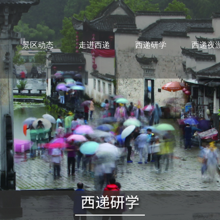
景区动态
走进西递
西递研学
西递夜