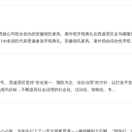
和西旅公司联合创办的安徽胡氏家风、著作馆开馆典礼在西递景区走马楼
30名胡氏代表受邀参加开馆典礼。安徽胡氏家风、著作馆由综合性序馆、家
”称号。 西递景区坚持“安全第一、预防为主、综合治理”的方针，以打造
感为目标，不断提高社会治理的社会化、法治化、智能化、专...
中心小学，为学生们上了一堂主题教育课——徽州雕刻之石雕。 “同学们