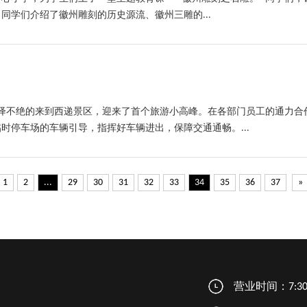
学们介绍了徽州雕刻的历史源流、徽州三雕的...
络绎不绝的来到西递景区，迎来了首个旅游小高峰。在各部门员工的通力合
时停车场的车辆引导，指挥好车辆进出，保障交通通畅。...
1
2
...
29
30
31
32
33
34
35
36
37
»