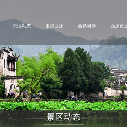
景区动态
走进西递
西递研学
西递夜