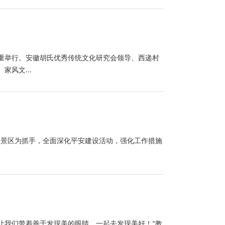
隆重举行。安徽胡氏优秀传统文化研究会领导、西递村
风文...
平安景区为抓手，全面深化平安建设活动，强化工作措施
，让我们带着善于发现美的眼睛，一起去发现美好！”教