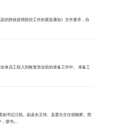
感染的肺炎疫情防控工作的紧急通知》文件要求，自
织全体员工投入到恢复营业前的准备工作中。 准备工
县委副书记汪凯、副县长王玮、县委办主任胡晓辉、西
缪书...