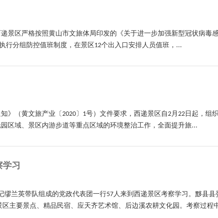
西递景区严格按照黄山市文旅体局印发的《关于进一步加强新型冠状病毒
起，执行分组防控值班制度，在景区12个出入口安排人员值班，...
》（黄文旅产业〔2020〕1号）文件要求，西递景区自2月22日起，组
园区域、景区内游步道等重点区域的环境整治工作，全面提升旅...
察学习
书记缪兰英带队组成的党政代表团一行57人来到西递景区考察学习。黟县
区主要景点、精品民宿、应天齐艺术馆、后边溪农耕文化园。考察过程中，