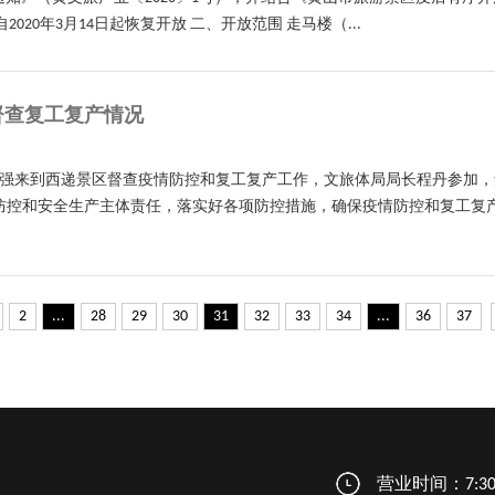
20年3月14日起恢复开放 二、开放范围 走马楼（...
督查复工复产情况
叶建强来到西递景区督查疫情防控和复工复产工作，文旅体局局长程丹参加，
控和安全生产主体责任，落实好各项防控措施，确保疫情防控和复工复产两
2
...
28
29
30
31
32
33
34
...
36
37