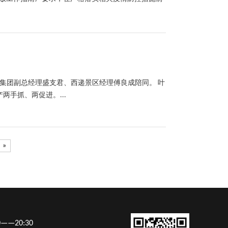
集团副总经理盛支君、西递景区经理傅良成陪同。 叶
手抓、两促进。...
»