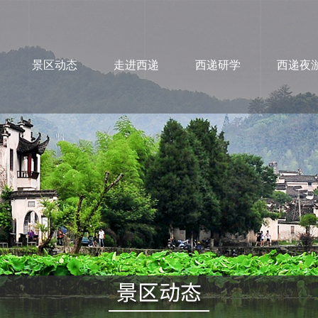
景区动态
走进西递
西递研学
西递夜