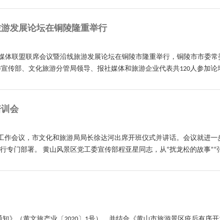
旅游发展论坛在铜陵隆重举行
铁旅游媒体联盟联席会议暨沿线旅游发展论坛在铜陵市隆重举行，铜陵市市委
传部、文化旅游分管局领导、报社媒体和旅游企业代表共120人参加论坛，
培训会
全工作会议，市文化和旅游局局长徐达河出席开班仪式并讲话。会议就进
专门部署。 黄山风景区党工委宣传部程亚星同志，从“扰龙松的故事”“张宁
通知》（黄文旅产业〔2020〕1号），并结合《黄山市旅游景区疫后有序