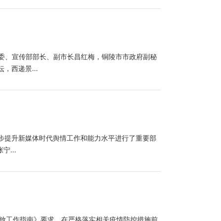
常委、宣传部部长、副市长昌红梅，铜陵市市政府副秘
西递景...
一步提升新媒体时代舆情工作和能力水平进行了重要部
...
开放工作指南》要求，在严格落实相关疫情防控措施前