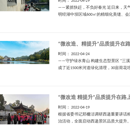
时间：
2022-04-29
——紧抓快赶，不负好春光 近日来，
明经湖中坝区域600㎡的精细化美缝、会
“微改造、精提升”品质提升在
时间：
2022-04-24
——守护绿水青山 构建生态型景区 “
成了近1500米河道绿化清理，30亩荷花培
“微改造 精提升”品质提升在路
时间：
2022-04-19
根据省委书记郑栅洁调研西递重要讲话精
治活动，全面启动西递景区品质大提升。