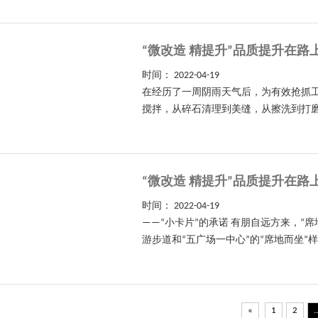
“微改造 精提升”品质提升在路
时间：
2022-04-19
在经历了一周阴雨天气后，为有效抢抓工
搅拌，从碎石清理到美缝，从擦洗到打磨
“微改造 精提升”品质提升在路
时间：
2022-04-19
——“小卡片”的承诺 有朋自远方来，“
游步道和“五广场一中心”的“席地而坐”样板
«
1
2
..