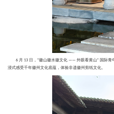
6 月 13 日，“徽山徽水徽文化 —— 外眼看黄山” 国
浸式感受千年徽州文化底蕴，体验非遗徽州剪纸文化。