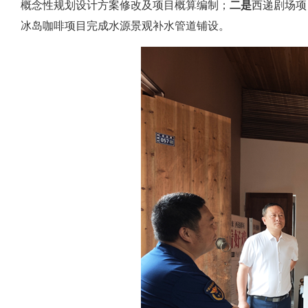
概念性规划设计方案修改及项目概算编制；
二是
西递剧场项
冰岛咖啡项目完成水源景观补水管道铺设。