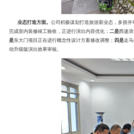
业态打造方面。
公司积极谋划打造旅游新业态，多措并
完成室内装修竣工验收，正进行演出内容优化；
二是
西递浪
是
东大门项目正在进行概念性设计方案修改调整；
四是
走马
动升级版演出效果审核。