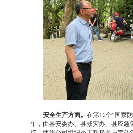
安全生产
方面。
在
第
16
个
“
国家
午，由县安委办、县减灾办、县应急
行，西旅公司组织员工积极参与宣传