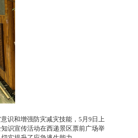
灾意识和增强防灾减灾技能，
5
月
9
日上
全知识宣传活动在西递景区票前广场举
，切实
提升
了应急逃生
能力
。