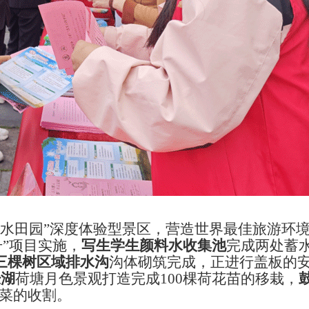
水田园
”
深度体验型景区，营造世界最佳旅游环
升
”
项目
实施
，
写生学生
颜料水收集池
完成两处蓄
三棵树区域排水沟
沟体砌筑完成，
正进行盖板
的
经湖
荷塘月色景观打造完成
100
棵荷花苗的移栽，
菜
的收割
。