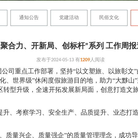
通知公告
党建活动
民俗文化
“聚合力、开新局、创标杆”系列 工作周
发布于
2024-05-13
有
1209
人阅读
团公司重点工作部署，坚持
“
以文塑旅、以旅彰文
”
化、世界级
”
休闲度假旅游目的地，助力
“
大黟山
”
区转型升级，全速开拓发展新局面，创意打造文
提升、
考察学习
、安全生产、品质提升、业态打
企、质量兴企、质量强企”的质量管理理念，成功