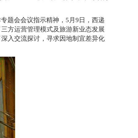
作专题会会议指示精神，
5
月
9
日，西递
了
三方
运营管理模式及旅游新业态
发展
了深入交流探讨，寻求因地制宜差异化