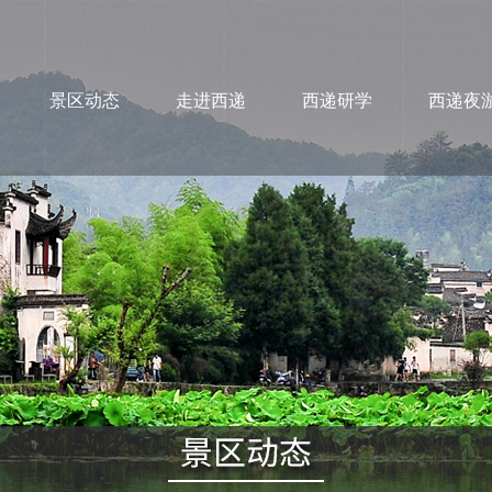
景区动态
走进西递
西递研学
西递夜