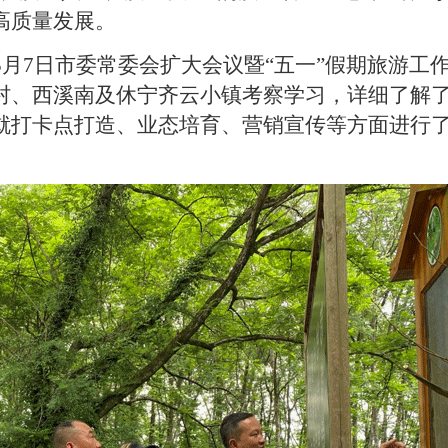
高质量发展。
5
月
7
日
市委常委会
扩大
会议暨
“
五一
”
假期旅游工
村、西溪南及休宁齐云小镇考察学习
，详细了解
就打卡点打造、业态培育、营销宣传等方面进行