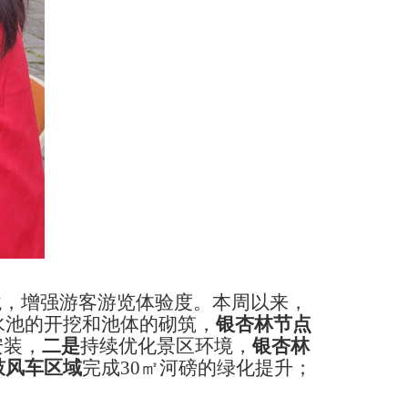
境，增强游客游览体验度。本周以来，
水池
的
开挖和池体
的
砌筑，
银杏林节点
安装，
二是
持续
优化景区
环境，
银杏林
鼓风车区域
完成
30
㎡
河磅的
绿化提升
；