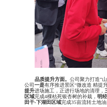
品质提升方面。
公司聚力打造
“
山
公司
一是
有序推进
景区
“
微改造 精提
提升
进场施工，正进行场地的
清理，
区域
完成
4
棵枯死银杏树的补栽，
明
田干
-
下湖田区域
完成
3
5
亩
流转土地
油