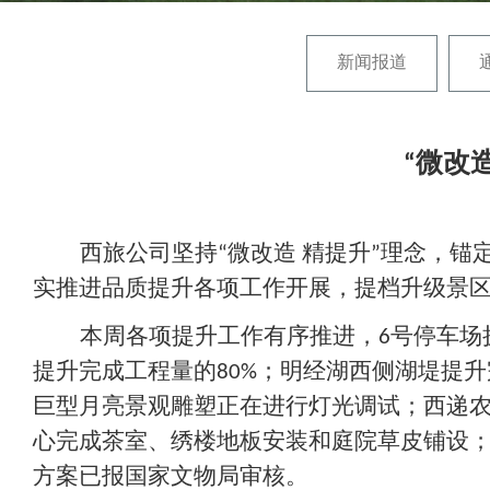
新闻报道
“微改
西旅公司坚持
微改造
精提升
理念，锚
“
”
实推进品质提升各项工作开展，提档升级景
本周各项提升工作有序推进，
号停车场
6
提升完成工程量的
；明经湖西侧湖堤提升
80%
巨型月亮景观雕塑正在进行灯光调试；西递
心完成茶室、绣楼地板安装和庭院草皮铺设
方案已报国家文物局审核。