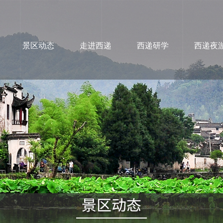
景区动态
走进西递
西递研学
西递夜