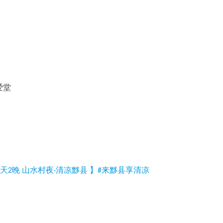
爱堂
天2晚 山水村夜·清凉黟县 】#来黟县享清凉