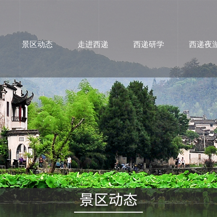
景区动态
走进西递
西递研学
西递夜