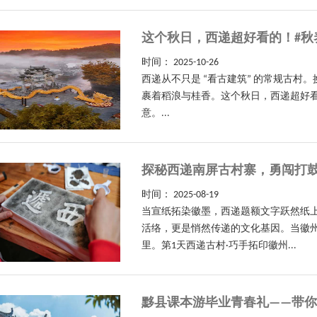
这个秋日，西递超好看的！#秋
时间：
2025-10-26
西递从不只是 “看古建筑” 的常规古
裹着稻浪与桂香。这个秋日，西递超好
意。...
探秘西递南屏古村寨，勇闯打鼓
时间：
2025-08-19
当宣纸拓染徽墨，西递题额文字跃然纸
活络，更是悄然传递的文化基因。当徽
里。第1天西递古村·巧手拓印徽州...
黟县课本游毕业青春礼——带你