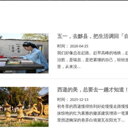
五一，去黟县，把生活调回「自
时间：
2026-04-25
我们好像总在赶路。赶早高峰的地铁，
治愈，是喘息，是把紧绷的自己，轻轻放
里，从来没...
西递的美，总要去一趟才知道！
时间：
2025-12-13
初冬里的西递慢得恰到好处慢慢走路慢
抹惊艳的红为素雅的徽派建筑增添一笔
里拐进幽深的巷弄白墙黛瓦在阳光下...