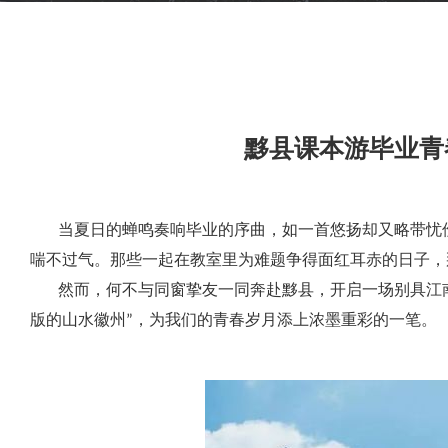
黟县课本游毕业青
当夏日的蝉鸣奏响毕业的序曲，如一首悠扬却又略带忧伤
喘不过气。那些一起在教室里为难题争得面红耳赤的日子，
然而，何不与同窗挚友一同奔赴黟县，开启一场别具江南韵
版的山水徽州”，为我们的青春岁月添上浓墨重彩的一笔。