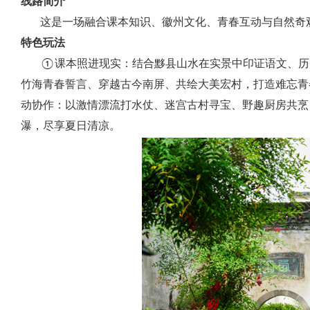
线路简介
这是一场融合课本知识、徽州文化、青春互动与自然奇
特色玩法
①课本照进现实：结合黟县山水在实景中印证语文、历史
竹海青春誓言、穿越古今南屏、共绘大美宏村，打造难忘
动协作：以激情漂流打水仗、迷宫古村寻宝、野趣厨房共烹
瀑，尽享夏日清凉。