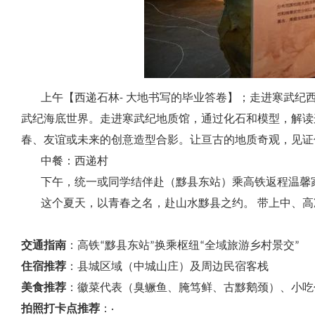
上午【西递石林- 大地书写的毕业答卷】；走进寒武纪西
武纪海底世界。走进寒武纪地质馆，通过化石和模型，解读
春、友谊或未来的创意造型合影。让亘古的地质奇观，见证
中餐：西递村
下午，统一或同学结伴赴（黟县东站）乘高铁返程温馨
这个夏天，以青春之名，赴山水黟县之约。 带上中、高准
交通指南
：高铁“黟县东站”换乘枢纽“全域旅游乡村景交”
住宿推荐
：县城区域（中城山庄）及周边民宿客栈
美食推荐
：徽菜代表（臭鳜鱼、腌笃鲜、古黟鹅颈）、小吃
拍照打卡点推荐
：·