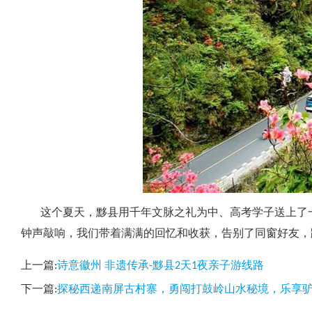
这个夏天，黟县用千年文脉之礼为中、高考学子送上了一
钟声敲响，我们带着满满的回忆和收获，告别了同窗好友，
上一篇:
诗意徽州 非遗传承-黟县2天1夜亲子游线路
下一篇:
探秘西递南屏古村寨，勇闯打鼓岭山水秘境，乐享驴