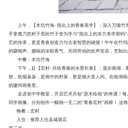
上午，【木坑竹海- 指尖上的青春美学】；深入万顷竹
手拿篾刀把村子里的竹子变为学习“指尖上的东方美学密码
艺的传承，更是青春创造力与古老智慧的碰撞！中午在竹坞
的噼啪声、腊味的浓郁香气、共同劳动的欢声笑语，烹制出
中餐：木坑竹海
下午，赴【宏村- 共绘青春的水墨长卷】；漫步南湖，看
致，炊烟袅袅，是画中的村落，更是烟火里人间。在南湖画
的徽州画卷里。
走进老中学教室，开启艺术共创“原木绘画”的奇遇！每
同学画像。分别创作一幅独一无二的“青春宏村”画樟！ 这
晚餐：宏村
入住：推荐入住县城酒店