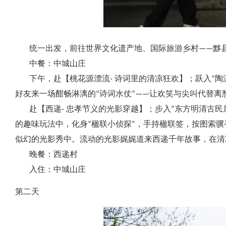
统一出发，前往世界文化遗产地、国际旅游乡村——黟
中餐：中城山庄
下午，赴【桃花源漂流- 诗词里的清凉狂欢】；跃入“陶
好友来一场酣畅淋漓的“诗词水仗”——让欢笑与尖叫代替
赴【西递- 忠孝节义的光影穿越】；步入“东方明清古民
的趣味玩法中，化身“楹联小侦探”，手持楹联签，按图索
似幻的光影秀中。流动的光影娓娓道来西递千年故事，在
晚餐：西递村
入住：中城山庄
第二天