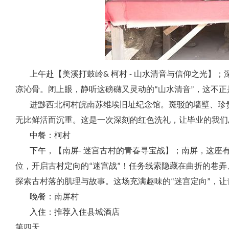
上午赴【美溪打鼓岭& 柯村 - 山水清音与信仰之光】
凉沁骨。闭上眼，静听这磅礴又灵动的“山水清音”，这不
进黟西北柯村皖南苏维埃旧址纪念馆。斑驳的墙壁、珍贵
无比鲜活而沉重。这是一次深刻的红色洗礼，让毕业的我们
中餐：柯村
下午，【南屏- 迷宫古村的青春寻宝战】；南屏，这座有
位，开启古村定向的“迷宫战”！任务线索隐藏在曲折的巷
探索古村落的肌理与故事。这场充满趣味的“迷宫定向”，
晚餐：南屏村
入住：推荐入住县城酒店
第四天