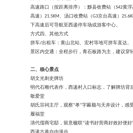
高速路口（按距离排序）：黟县收费站（S42黄浮高速
高速）21.5KM、汤口收费站（G3京台高速）25.6
下高速后可导航至西递停车场或游客中心。
方式四、其他方式
拼车/出租车：黄山北站、宏村等地可拼车直达。
景区内交通：全程步行，青石板路为主，建议穿
二、核心景点
胡文光刺史牌坊
明代石雕代表作，西递村入口标志，了解牌坊背
敬爱堂
胡氏宗祠主厅，观察“孝”字匾额与天井设计，感
履福堂
清代儒商宅邸，留意楹联“读书好营商好效好便好
西递古巷自由漫步