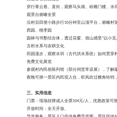
穿行青云巷、直街，观察马头墙、砖雕门楼、水
观景台俯瞰全景
沿村后田埂小路步行10分钟至山顶平台，俯瞰村
西园、桃李园
园林与书塾结合体，透过花窗、假山感受“以小见
古村水系与农耕文化
田园漫步，观察水圳（古代供水系统）如何贯穿
免费文化展览
参观村内民俗陈列馆（部分祠堂常设展），了解
夜晚可择一景区内民宿入住，听风吹过檐角铃铛
三、实用信息
门票：现场挂牌成人全票104元/人，优惠政策可致电05
开放时间：全天开放。
导览服务：景区入口提供免费导览图，景区提供