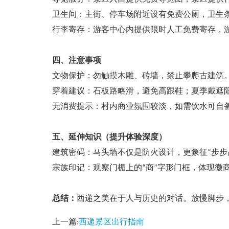
卫生间：主街、停车场附近设有免费公厕，卫生
行李寄存：游客中心内提供限时人工免费寄存，游
四、注意事项
文物保护：勿触摸木雕、砖墙，禁止攀爬古建筑
穿着建议：石板路略滑，避免高跟鞋；夏季戴遮
无消费提示：村内商业氛围较淡，如需饮水可自
五、延伸知识（提升体验深度）
建筑密码：马头墙不仅是防火设计，更象征“步步
宗族印记：观察门楣上的“商”字形门框，体现徽商
总结：
西递之美在于人与历史的对话。放慢脚步
上一篇:
西递景区出行指南