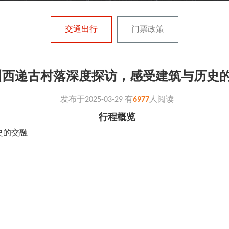
交通出行
门票政策
州西递古村落深度探访，感受建筑与历史
发布于
2025-03-29
有
6977
人阅读
行程概览
史的交融