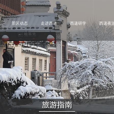
景区动态
走进西递
西递研学
西递夜