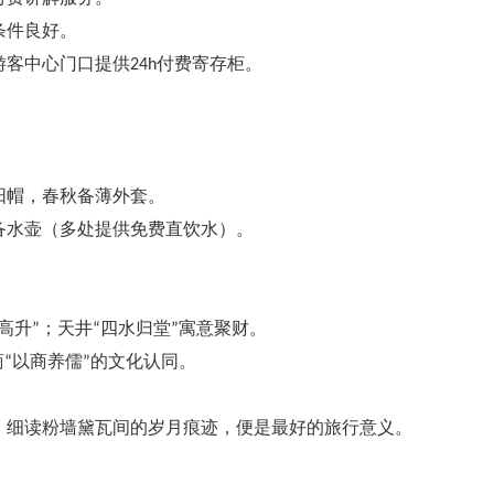
条件良好。
客中心门口提供24h付费寄存柜。
。
阳帽，春秋备薄外套。
备水壶（多处提供免费直饮水）。
高升”；天井“四水归堂”寓意聚财。
“以商养儒”的文化认同。
，细读粉墙黛瓦间的岁月痕迹，便是最好的旅行意义。