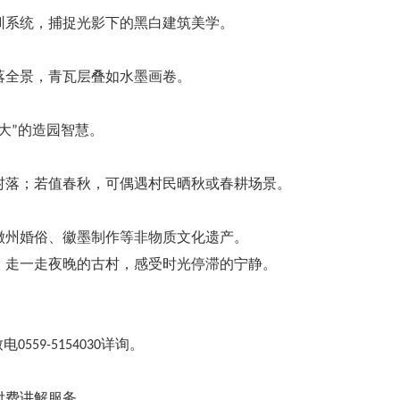
圳系统，捕捉光影下的黑白建筑美学。
落全景，青瓦层叠如水墨画卷。
大”的造园智慧。
村落；若值春秋，可偶遇村民晒秋或春耕场景。
徽州婚俗、徽墨制作等非物质文化遗产。
，走一走夜晚的古村，感受时光停滞的宁静。
59-5154030详询。
付费讲解服务。