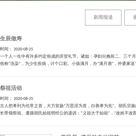
新闻报道
生辰做寿
时间：
2020-08-25
一个人一生中有许多约定俗成的庆贺礼节。诸如：孕妇分娩前二、三个月
俗称“洗染”，为少生疾病，讨个口彩。小孩满月，办“满月酒”，外婆家送
祭祖活动
时间：
2020-08-25
古人把孝列为伦常之首，大力宣扬“万恶淫为首，白善孝为先”。胡氏宗
长带领祭祖。遵循胡氏始祖明经公的遗训：“义祖大于始祖”，“改姓不改郡”，