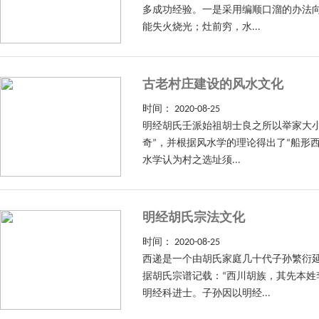
多成功经验。一是采用编顺口溜的办法
能失火烧光；灶前穷，水...
古老村庄建设的风水文化
时间：
2020-08-25
明经胡氏壬派始祖胡士良之所以举家大
奇”，并根据风水学的理论得出了“船形
水学认为村之选址须...
明经胡氏宗法文化
时间：
2020-08-25
西递是一个由胡氏家庭几十代子孙繁衍
据胡氏宗谱记载：“西川胡族，其先本
明经科进士。子孙因以明经...