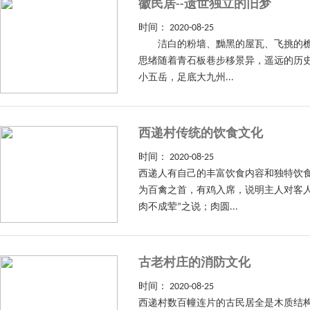
徽民居--遗世独立的旧梦
时间：
2020-08-25
洁白的粉墙、黝黑的屋瓦、飞挑的檐角
思绪随着青石板巷步移景异，遥远的历
小五岳，足底大九州...
西递村传统的饮食文化
时间：
2020-08-25
西递人有自己的丰富饮食内容和独特饮食
为百禽之首，有鸡入席，说明主人对客
肉不成荤”之说；肉圆...
古老村庄的消防文化
时间：
2020-08-25
西递村数百幢连片的古民居全是木质结