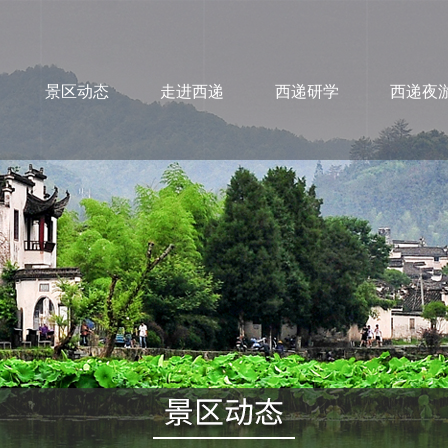
景区动态
走进西递
西递研学
西递夜