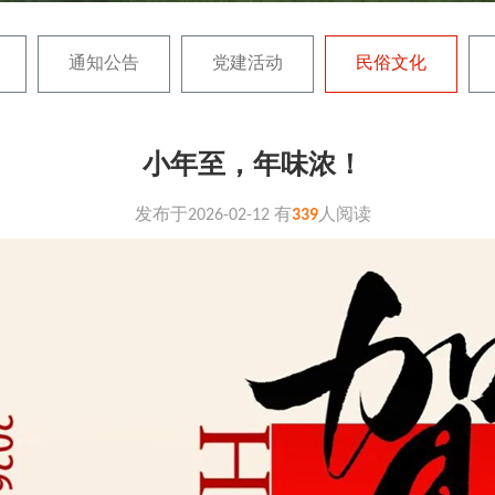
通知公告
党建活动
民俗文化
小年至，年味浓！
发布于
2026-02-12
有
339
人阅读