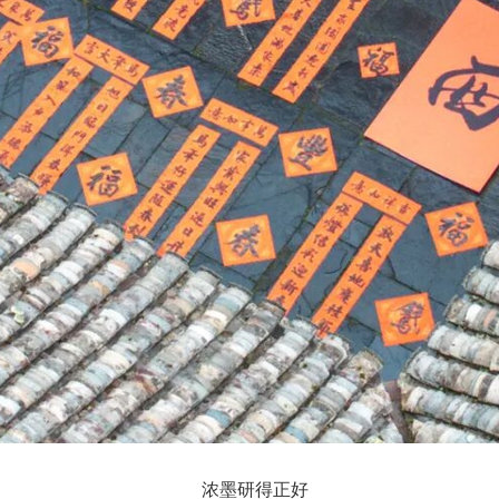
浓墨研得正好