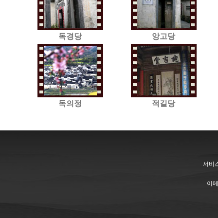
독경당
앙고당
독의정
적길당
서비스 전
이메일