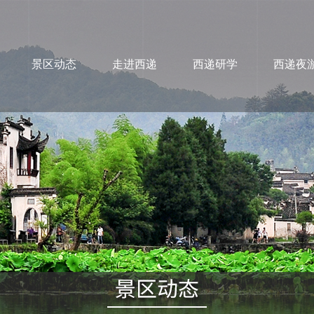
景区动态
走进西递
西递研学
西递夜